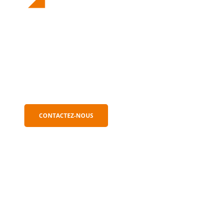
Pour de plus amples
informations
sur nos services et nos tarifs,
02 23 55 25 25.
contactez-nous au
CONTACTEZ-NOUS