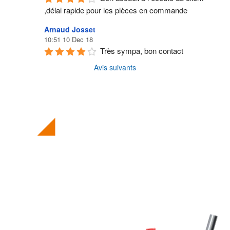
,délai rapide pour les pièces en commande
Arnaud Josset
10:51 10 Dec 18
Très sympa, bon contact
Avis suivants
Suivez nos actualités
Consultez nos actualités pour ne rien
manquer de l’actualité du secteur automobile.
Régulièrement, nous vous donnons des
nouvelles et vous informons sur nos coups de
cœur du moment.