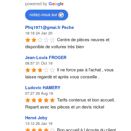
powered by
G
o
o
g
l
e
notez-nous sur
Pfrq1971@gmai.fr Peche
18:18 24 Jan 20
Centre de pièces neuves et 
disponible de voitures très bien
Jean-Louis FROGER
08:57 31 Oct 19
Il ne force pas à l'achat , vous 
laisse regardé et après vous conseille .
Ludovic HAMERY
07:27 29 Aug 19
Tarifs contenus et bon accueil. 
Reparti avec les pièces et un devis nickel
Hervé Jeby
13:12 26 Jan 19
Bon accueil à l écoute du client 