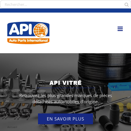
Passer
Rechercher:
au
contenu
API VITRÉ
Retrouvez les plus grandes marques de pièces
détachées automobiles d'origine.
EN SAVOIR PLUS
Accueil