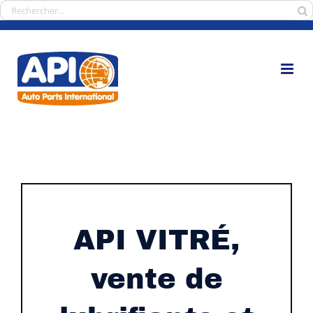
Passer
Rechercher:
au
contenu
API VITRÉ,
vente de